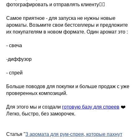
фотографировать и отправлять клиенту👍🏼
Самое приятное - для запуска не нужны новые
ароматы. Возьмите свои бестселлеры и предложите
их покупателям в новом формате. Один аромат это :
- свеча
-диффузор
- спрей
Больше поводов для покупки и больше продаж с уже
проверенных композиций.
Для этого мы и создали
готовую базу для спреев
❤️
Легко, быстро, без заморочек.
Статья "
3 аромата для рум-спрея, которые пахнут