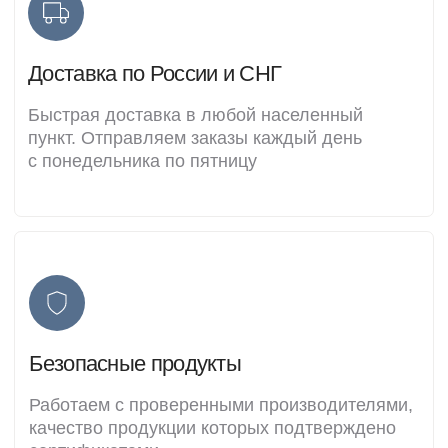
Кристина Капралова
Екатерина Се
Основатель Candles-materials
SMM специали