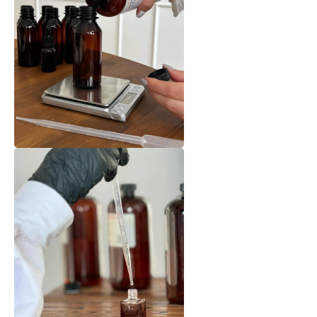
+7 (963) 956-02-40
Оплата
Доставка
Возврат
Напишите нам
Сертификаты
WhatsApp
Telegram
Опт
Калькулятор
MAX
Программа лояльности
*Признан экстремистской
организацией и запрещен на
территории РФ.
Candles Materials
Магазин качественных материалов
для свечей и диффузоров
Все права защищены
©Candles Materials 2021-2026
Юридическая информация
Политика конфиденциальности