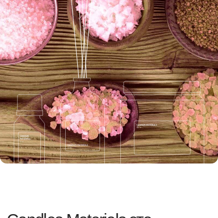
Candles Materials это
Широкая линейка товаров
325 ароматов из США и Франции, 15 видов
воска, а также другие необходимые
материалы для производства
ароматической продукции
Доставка по России и СНГ