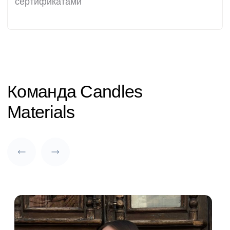
СОЦСЕТИ
Регулярно делаем обзоры
материалов и новинок
в своих социальных сетях
Telegram-канал
Група Вконтакте
Instagram*
MAX