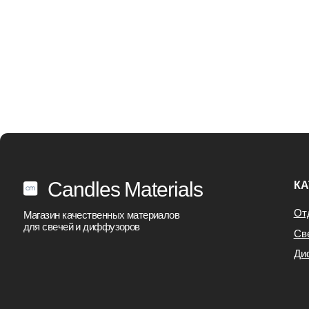
Candles Materials
КАТАЛОГ
Отдушки
Магазин качественных материалов
для свечей и диффузоров
Свечи
Диффузор
Все права защищены
©Candles Materials 2021-2026