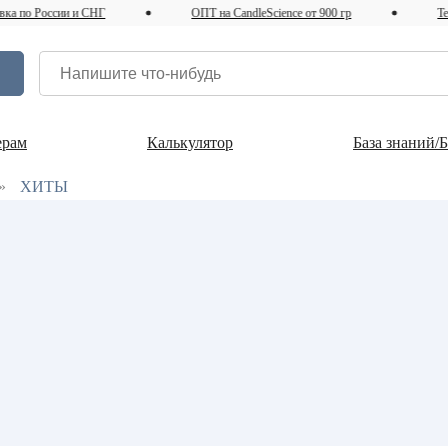
а по России и СНГ
ОПТ на CandleScience от 900 гр
Tele
ерам
Калькулятор
База знаний/
»
ХИТЫ