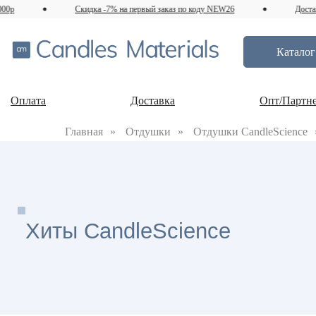
0р
Скидка -7% на первый заказ по коду NEW26
Доставк
Каталог
Оплата
Доставка
Опт/Партн
Главная
»
Отдушки
»
Отдушки CandleScience
Хиты CandleScience