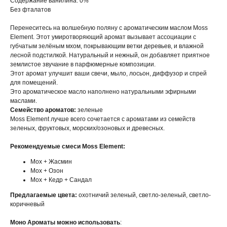
Содержание ванилина: 0%
Без фталатов
Перенеситесь на волшебную поляну с ароматическим маслом Moss
Element. Этот умиротворяющий аромат вызывает ассоциации с
губчатым зелёным мхом, покрывающим ветки деревьев, и влажной
лесной подстилкой. Натуральный и нежный, он добавляет приятное
землистое звучание в парфюмерные композиции.
Этот аромат улучшит ваши свечи, мыло, лосьон, диффузор и спрей
для помещений.
Это ароматическое масло наполнено натуральными эфирными
маслами.
Семейство ароматов:
зеленые
Moss Element лучше всего сочетается с ароматами из семейств
зеленых, фруктовых, морских/озоновых и древесных.
Рекомендуемые смеси Moss Element:
Мох + Жасмин
Мох + Озон
Мох + Кедр + Сандал
Предлагаемые цвета:
охотничий зеленый, светло-зеленый, светло-
коричневый
Моно Ароматы можно использовать
: