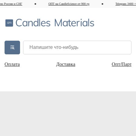
 России и СНГ
ОПТ на CandleScience от 900 гр
Telegram 3400 + п
Оплата
Доставка
Опт/Партн