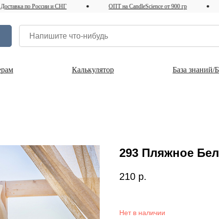
ка по России и СНГ
ОПТ на CandleScience от 900 гр
Te
ерам
Калькулятор
База знаний/
293 Пляжное Бе
210
р.
Нет в наличии