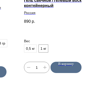
Гель свечной / гелевый воск
контейнерный
e
Россия
890
р.
Вес
3 гр
0,5 кг
1 кг
В корзину
КОНТАКТЫ
+7 (963) 956-02-40
Напишите нам
WhatsApp
Telegram
MAX