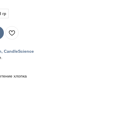
3 гр
n, CandleScience
е.
етение хлопка