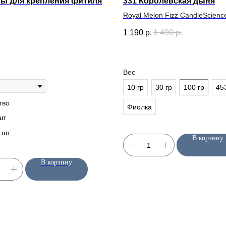
ы для крепления фитиля
331 Королевская дыня
Royal Melon Fizz CandleScienc
1 190
р.
1 490
р.
Вес
10 гр
30 гр
100 гр
45
тво
Фиолка
шт
 шт
В корзину
ИНФОРМАЦИЯ
КЛИЕНТАМ
В корзину
О нас
Оплата
Блог / База знаний
Доставка
ы
Контакты
Возврат
Сертификаты