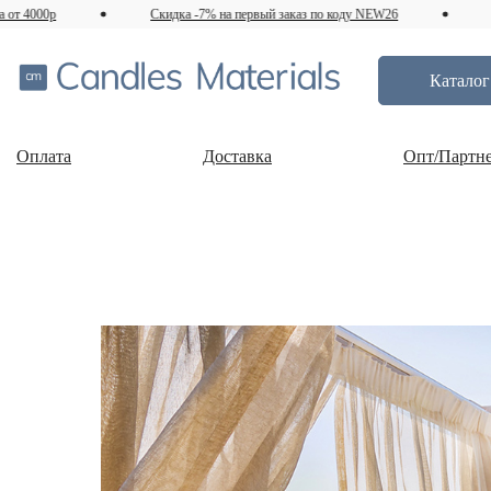
00р
Скидка -7% на первый заказ по коду NEW26
Достав
Каталог
Оплата
Доставка
Опт/Партн