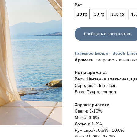
Вес
10 гр
30 гр
100 гр
45
Сообщить о поступлении
Пляжное Белье - Beach Line
Ароматы:
морские и озоновы
Ноты аромата:
Верх: Цветение апельсина, цв
Середина: Лен, озон
База: Пудра, сандал
Характеристики:
Свечи: 3-10%
Мыло: 3-6%
Лосьон: 1-2%
Рум спрей: 0,5% - 10,0%
Духи: 10,0% - 25,0%