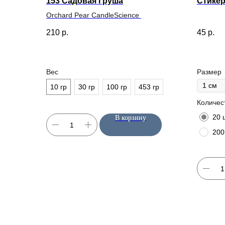
153 Садовая Груша
Стикер
Orchard Pear CandleScience
210
р.
45
р.
Вес
Размер
10 гр
30 гр
100 гр
453 гр
Количес
20 
В корзину
200
Candles Materials
КАТАЛОГ
Отдушки
Магазин качественных материалов
для свечей и диффузоров
Свечи
Диффузор