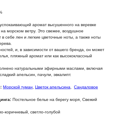
%
, успокаивающий аромат высушенного на веревке
на морском ветру. Это свежее, воздушное
 в себе лен и легкие цветочные ноты, а также ноты
ерева.
остей, и, в зависимости от вашего бренда, он может
белья, пляжный аромат или как высококлассный
полнено натуральными эфирными маслами, включая
 сладкий апельсин, пачули, эвкалипт.
:
Морской туман
,
Цветок апельсина
,
Сандаловое
инга:
Постельное белье на берегу моря, Свежий
ло-коричневый, светло-голубой