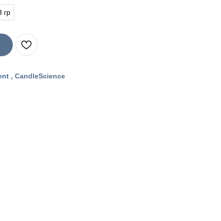
3 гр
ent
, CandleScience