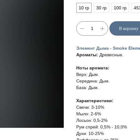
10 гр
30 гр
100 гр
45
В корзину
Элемен
т Дыма - Smoke
Elem
Ароматы:
Древесные.
Ноты аромата:
Верх: Дым.
Середина: Дым.
База: Дым.
Характеристики:
Свечи: 3-10%
Мыло: 2-6%
Лосьон: 0,5-2%
Рум спрей: 0,5% - 10,0%
Духи: 10-25%