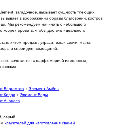
lement загадочное, вызывает сущность тлеющих
 вызывает в воображении образы благовоний, костров
край. Мы рекомендуем начинать с небольшого
но корректировать, чтобы достичь идеального
тать хитом продаж , украсит ваши свечи, мыло,
зоры и спреи для помещений.
всего сочетается с парфюмерией из зеленых,
тических.
т Бергамота
+
Элемент Амбры
т Кедра
+
Элемент Воды
т Ананаса
, серый.
ком
красителей для изготовления свечей