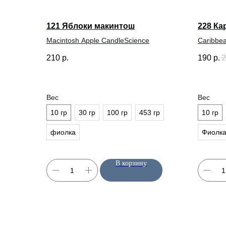
121 Яблоки макинтош
228 Ка
Macintosh Apple CandleScience
Caribbe
210
р.
190
р.
2
Вес
Вес
10 гр
30 гр
100 гр
453 гр
10 гр
фиолка
Фиолк
В корзину
Candles Materials
КАТАЛОГ
Отдушки
Магазин качественных материалов
для свечей и диффузоров
Свечи
Диффузор