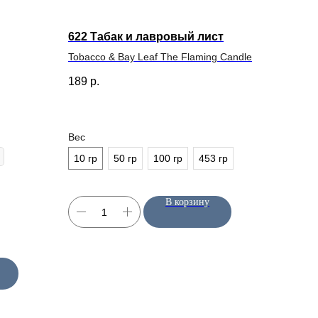
622 Табак и лавровый лист
Tobacco & Bay Leaf The Flaming Candle
189
р.
Вес
10 гр
50 гр
100 гр
453 гр
В корзину
КОНТАКТЫ
+7 (963) 956-02-40
Напишите нам