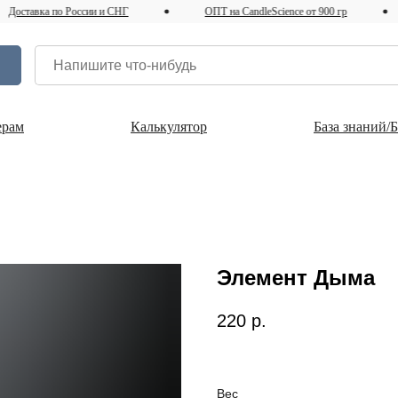
тавка по России и СНГ
ОПТ на CandleScience от 900 гр
ерам
Калькулятор
База знаний/
Элемент Дыма
220
р.
Вес