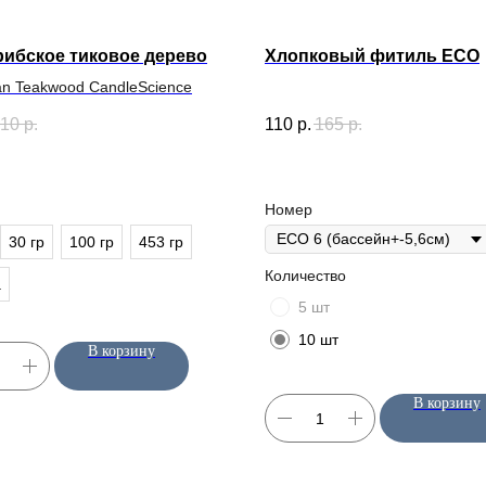
рибское тиковое дерево
Хлопковый фитиль ECO
an Teakwood CandleScience
10
р.
110
р.
165
р.
Номер
30 гр
100 гр
453 гр
Количество
а
5 шт
10 шт
В корзину
ИНФОРМАЦИЯ
КЛИЕНТАМ
В корзину
О нас
Оплата
Блог / База знаний
Доставка
ы
Контакты
Возврат