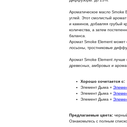
Диффузоры: до 25%.
Ароматическое масло
Smoke E
углей. Этот смолистый аромат
и каминов, добавляя грубый 
количества, а затем постепен
баланса.
Аромат Smoke Element может с
лосьоны, тростниковые диффу
Аромат Smoke Element лучше 
древесных, амбровых и арома
Хорошо сочетается с:
Элемент Дыма +
Элемен
Элемент Дыма +
Элемен
Элемент Дыма +
Элемен
Предлагаемые цвета:
черный
Ознакомьтесь с полным спис