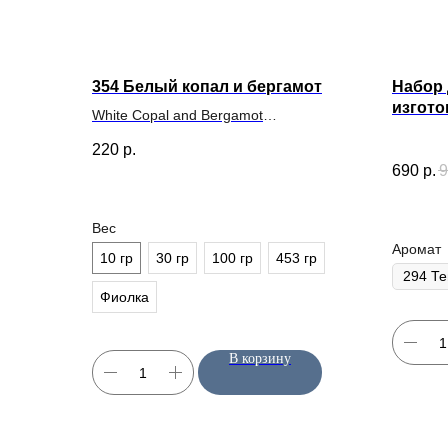
354 Белый копал и бергамот
Набор 
изгот
White Copal and Bergamot
CandleScience
220
р.
690
р.
9
Вес
Аромат
10 гр
30 гр
100 гр
453 гр
Фиолка
Candles Materials
КАТАЛОГ
В корзину
Отдушки
Магазин качественных материалов
для свечей и диффузоров
Свечи
Диффузор