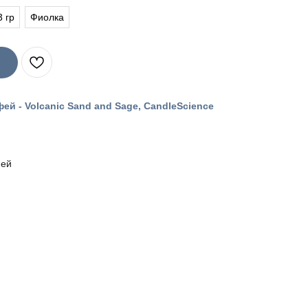
3 гр
Фиолка
ей - Volcanic Sand and Sage, CandleScience
фей