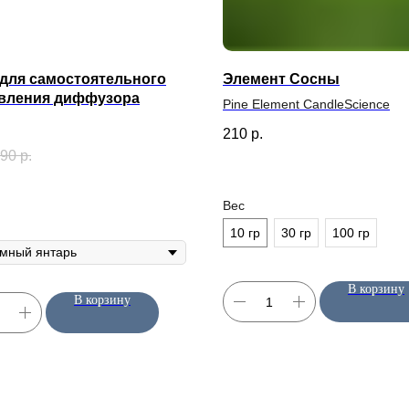
для самостоятельного
Элемент Сосны
овления диффузора
Pine Element CandleScience
210
р.
90
р.
Вес
10 гр
30 гр
100 гр
В корзину
В корзину
ИНФОРМАЦИЯ
КЛИЕНТАМ
О нас
Оплата
Блог / База знаний
Доставка
ы
Контакты
Возврат