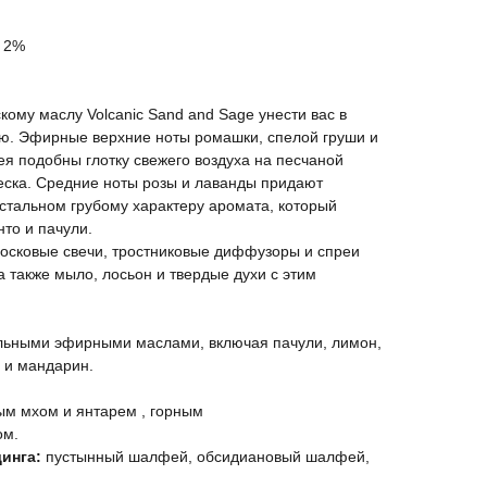
- 2%
ому маслу Volcanic Sand and Sage унести вас в
ю. Эфирные верхние ноты ромашки, спелой груши и
я подобны глотку свежего воздуха на песчаной
еска. Средние ноты розы и лаванды придают
остальном грубому характеру аромата, который
то и пачули.
восковые свечи, тростниковые диффузоры и спреи
а также мыло, лосьон и твердые духи с этим
льными эфирными маслами, включая пачули, лимон,
 и мандарин.
ым мхом и янтарем , горным
ом.
инга:
пустынный шалфей, обсидиановый шалфей,