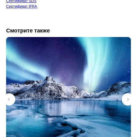
Сертификат SDS
Сертификат IFRA
Смотрите также
КАТАЛОГ
ИНФОРМАЦИЯ
Отдушки
О нас
Блог / База знаний
Свечи
Контакты
Диффузоры
КЛИЕНТАМ
КОНТАКТЫ
+7 (963) 956-02-40
Оплата
Доставка
Возврат
Напишите нам
Сертификаты
WhatsApp
Telegram