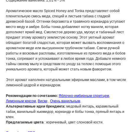
Содержание ванилина: 2,01% - 5%
Ароматическое масло Spiced Honey and Tonka представляет собой
пленительную смесь меда, специй и листьев табака с гладкой
древесной базой. Оттенки бергамота и травяного кориандра уступают
место меду и амбре. Бобы тонка добавляют нотку ванили, которая
дополняет яркий мед. Смолистое дерево уда, мускус и табачный лист
придают этому аромату землистую основу. Этот уютный аромат
обладает богатой сладостью, которая может вызвать воспоминания о
ароматном меде или высушенном трубочном табаке. Свечи ручной
работы и восковые расплавы, изготовленные из пряного меда и бобов
тонка, согревают и успокаивают в любое время года. Добавьте немного
тайны своему мылу и средствам по уходу за телом с помощью этого
уникального аромата, который может стать новым фаворитом.
Этот аромат наполнен натуральными эфирными маслами, в том числе
лимонной цедрой и кориандром.
Рекомендации по сочетанию:
Яблочно-имбирным спритцем
,
Лимонным кексом
,
Виски
,
Очень ванильным
.
Альтернативные идеи брендинга:
медовый янтарь, карамельный
табак, ванильный хьюмидор, кориандр и бобы тонка, пряный янтарь и
клен.
Предлагаемые цвета
: коричневый, цвет слоновой кости.