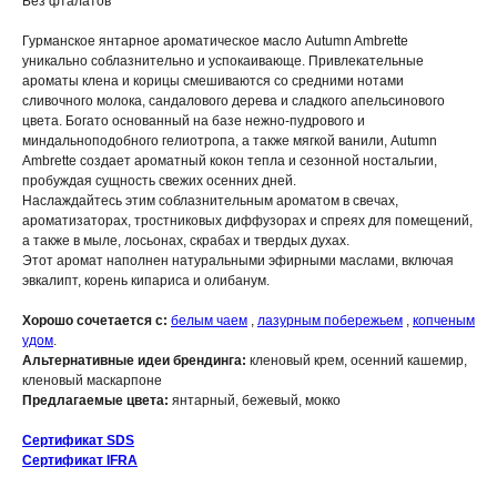
Без фталатов
Гурманское янтарное ароматическое масло Autumn Ambrette
уникально соблазнительно и успокаивающе. Привлекательные
ароматы клена и корицы смешиваются со средними нотами
сливочного молока, сандалового дерева и сладкого апельсинового
цвета. Богато основанный на базе нежно-пудрового и
миндальноподобного гелиотропа, а также мягкой ванили, Autumn
Ambrette создает ароматный кокон тепла и сезонной ностальгии,
пробуждая сущность свежих осенних дней.
Наслаждайтесь этим соблазнительным ароматом в свечах,
ароматизаторах, тростниковых диффузорах и спреях для помещений,
а также в мыле, лосьонах, скрабах и твердых духах.
Этот аромат наполнен натуральными эфирными маслами, включая
эвкалипт, корень кипариса и олибанум.
Хорошо сочетается с:
белым чаем
,
лазурным побережьем
,
копченым
удом
.
Альтернативные идеи брендинга:
кленовый крем, осенний кашемир,
кленовый маскарпоне
Предлагаемые цвета:
янтарный, бежевый, мокко
Сертификат SDS
Сертификат IFRA