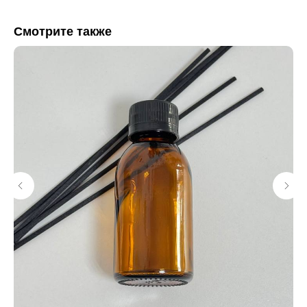
Смотрите также
КАТАЛОГ
ИНФОРМАЦИЯ
Отдушки
О нас
Блог / База знаний
Свечи
Контакты
Диффузоры
КЛИЕНТАМ
КОНТАКТЫ
+7 (963) 956-02-40
Оплата
Доставка
Возврат
Напишите нам
Сертификаты
WhatsApp
Telegram
Опт
Калькулятор
MAX