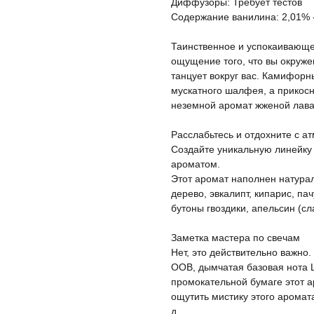
Диффузоры: Требует тестов
Содержание ванилина: 2,01% 
Таинственное и успокаивающе
ощущение того, что вы окруж
танцует вокруг вас. Камифорн
мускатного шалфея, а прикос
неземной аромат жженой лав
Расслабьтесь и отдохните с 
Создайте уникальную линейку
ароматом.
Этот аромат наполнен натура
дерево, эвкалипт, кипарис, па
бутоны гвоздики, апельсин (сл
Заметка мастера по свечам
Нет, это действительно важно.
OOB, дымчатая базовая нота 
промокательной бумаге этот 
ощутить мистику этого аромата 
д.