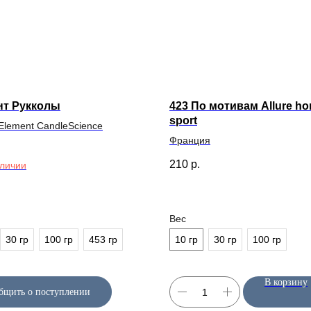
нт Рукколы
423 По мотивам Allure h
sport
 Element CandleScience
Франция
210
р.
аличии
Вес
30 гр
100 гр
453 гр
10 гр
30 гр
100 гр
ИНФОРМАЦИЯ
КЛИЕНТАМ
В корзину
бщить о поступлении
О нас
Оплата