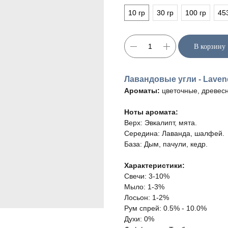
10 гр
30 гр
100 гр
45
В корзину
Лавандовые угли - Laven
Ароматы:
цветочные, древес
Ноты аромата:
Верх: Эвкалипт, мята.
Середина: Лаванда, шалфей.
База: Дым, пачули, кедр.
Характеристики:
Свечи: 3-10%
Мыло: 1-3%
Лосьон: 1-2%
Рум спрей: 0.5% - 10.0%
Духи: 0%