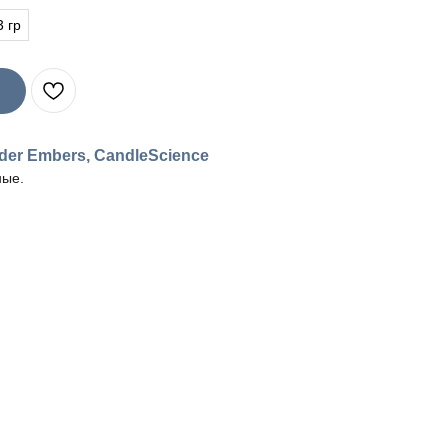
3 гр
der Embers, CandleScience
ные.