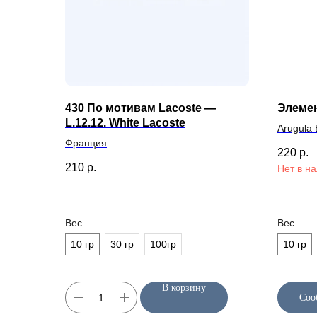
430 По мотивам Lacoste —
Элеме
L.12.12. White Lacoste
Arugula
Франция
220
р.
210
р.
Нет в н
Вес
Вес
10 гр
30 гр
100гр
10 гр
Candles Materials
КАТАЛОГ
В корзину
Соо
Отдушки
Магазин качественных материалов
для свечей и диффузоров