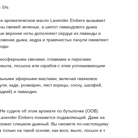
- 5%
е ароматическое масло Lavender Embers вызывает
ены свежей зеленью, а шепот лавандового дыма
ые верхние ноты дополняют сердце из лаванды и
новение дыма, кедра и травянистых пачули оживляют
анды.
атмосферными свечами, плавками и пирогами.
 мыла, лосьона или скрабов с этим успокаивающим
льными эфирными маслами, включая гваяковое
чули, каде, розмарин, лист корицы, сосну, шалфей,
адкий) и лавандин.
 Не судите об этом аромате по бутылочке (OOB).
Lavender Embers покажется подавляющей. Даже на
аромат слишком дымный. Вы сможете по-настоящему
только на такой основе, как воск, мыло, лосьон и т.