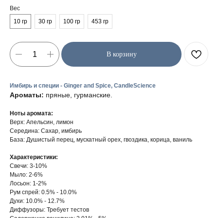
Вес
10 гр
30 гр
100 гр
453 гр
В корзину
Имбирь и специи - Ginger and Spice, CandleScience
Ароматы:
пряные, гурманские.
Ноты аромата:
Верх: Апельсин, лимон
Середина: Сахар, имбирь
База: Душистый перец, мускатный орех, гвоздика, корица, ваниль
Характеристики:
Свечи: 3-10%
Мыло: 2-6%
Лосьон: 1-2%
Рум спрей: 0.5% - 10.0%
Духи: 10.0% - 12.7%
Диффузоры: Требует тестов