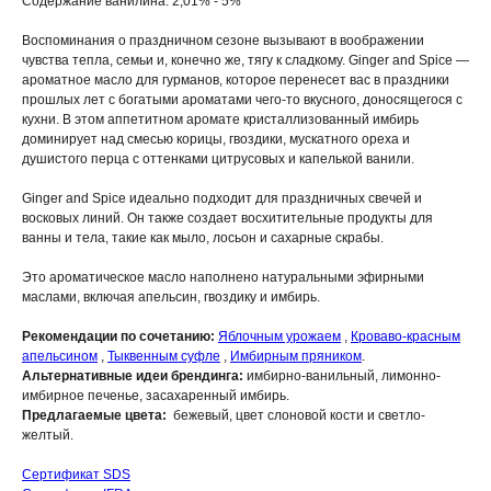
Содержание ванилина: 2,01% - 5%
Воспоминания о праздничном сезоне вызывают в воображении
чувства тепла, семьи и, конечно же, тягу к сладкому. Ginger and Spice —
ароматное масло для гурманов, которое перенесет вас в праздники
прошлых лет с богатыми ароматами чего-то вкусного, доносящегося с
кухни. В этом аппетитном аромате кристаллизованный имбирь
доминирует над смесью корицы, гвоздики, мускатного ореха и
душистого перца с оттенками цитрусовых и капелькой ванили.
Ginger and Spice идеально подходит для праздничных свечей и
восковых линий. Он также создает восхитительные продукты для
ванны и тела, такие как мыло, лосьон и сахарные скрабы.
Это ароматическое масло наполнено натуральными эфирными
маслами, включая апельсин, гвоздику и имбирь.
Рекомендации по сочетанию:
Яблочным урожаем
,
Кроваво-красным
апельсином
,
Тыквенным суфле
,
Имбирным пряником
.
Альтернативные идеи брендинга:
имбирно-ванильный, лимонно-
имбирное печенье, засахаренный имбирь.
Предлагаемые цвета:
бежевый, цвет слоновой кости и светло-
желтый.
Сертификат SDS