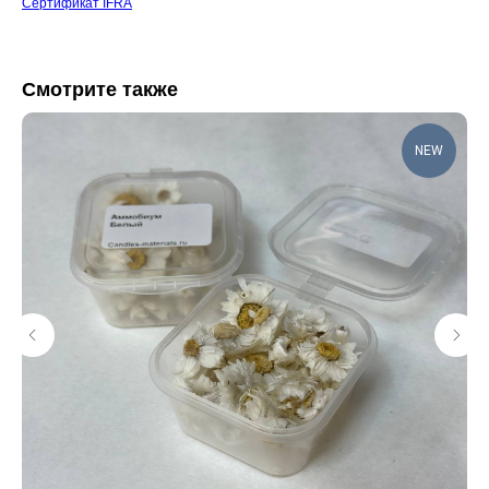
Сертификат IFRA
Смотрите также
NEW
КАТАЛОГ
ИНФОРМАЦИЯ
Отдушки
О нас
Блог / База знаний
Свечи
Контакты
Диффузоры
КЛИЕНТАМ
КОНТАКТЫ
+7 (963) 956-02-40
Оплата
Доставка
Возврат
Напишите нам
Сертификаты