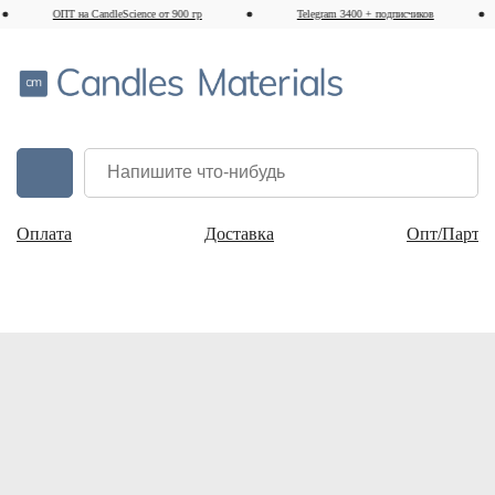
ОПТ на CandleScience от 900 гр
Telegram 3400 + подписчиков
Оплата
Доставка
Опт/Партн