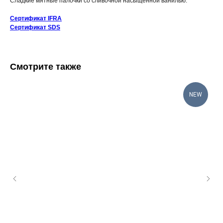
Сладкие мятные палочки со сливочной насыщенной ванилью.
Сертификат IFRA
Сертификат SDS
Смотрите также
NEW
КАТАЛОГ
ИНФОРМАЦИЯ
Отдушки
О нас
Блог / База знаний
Свечи
Контакты
Диффузоры