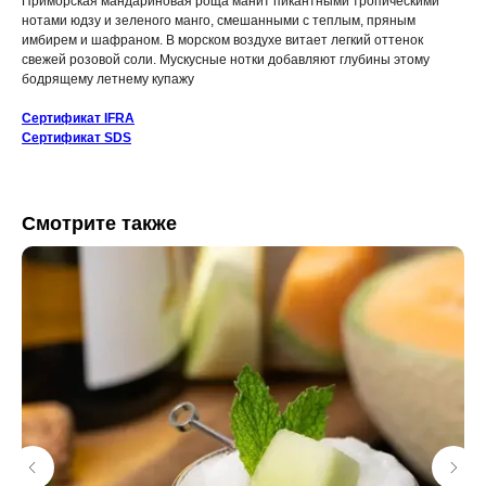
Приморская мандариновая роща манит пикантными тропическими
нотами юдзу и зеленого манго, смешанными с теплым, пряным
имбирем и шафраном. В морском воздухе витает легкий оттенок
свежей розовой соли. Мускусные нотки добавляют глубины этому
бодрящему летнему купажу
Сертификат IFRA
Сертификат SDS
Смотрите также
КАТАЛОГ
ИНФОРМАЦИЯ
Отдушки
О нас
Блог / База знаний
Свечи