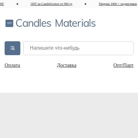
ОПТ на CandleScience от 900 гр
Telegram 3400 + подписчиков
Оплата
Доставка
Опт/Партн