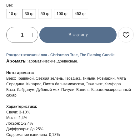
Вес
10 гр
30 гр
50 гр
100 гр
453 гр
В корзину
Рождественская ёлка - Christmas Tree, The Flaming Candle
Ароматы
: ароматические, древесные.
Ноты аромата:
Верх: Травяной, Свежая зелень, Гвоздика, Тимьян, Розмарин, Мята
Середина: Кипарис, Пихта бальзамическая, Эвкалипт, Камфора
База: Лабданум, Дубовый мох, Пачули, Ваниль, Карамелизированный
сахар
Характеристики:
Свечи: 3-10%
Мыло: 2,4%
Лосьон: 1-2,4%
Диффузоры: До 25%
Содержание ванилина: 0,18%