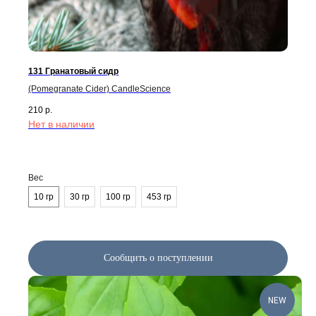
Блог / База знаний
Свечи
Контакты
Диффузоры
131 Гранатовый сидр
КЛИЕНТАМ
КОНТАКТЫ
(Pomegranate Cider) CandleScience
+7 (963) 956-02-40
Оплата
210
р.
Доставка
Нет в наличии
Возврат
Напишите нам
Сертификаты
WhatsApp
Telegram
Опт
Вес
Калькулятор
MAX
10 гр
30 гр
100 гр
453 гр
Программа лояльности
*Признан экстремистской
организацией и запрещен на
территории РФ.
Candles Materials
Сообщить о поступлении
Магазин качественных материалов
для свечей и диффузоров
NEW
Все права защищены
©Candles Materials 2021-2026