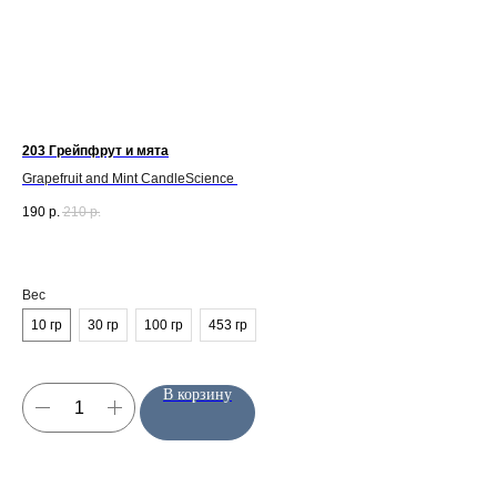
203 Грейпфрут и мята
Grapefruit and Mint CandleScience
190
р.
210
р.
Вес
10 гр
30 гр
100 гр
453 гр
В корзину