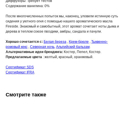
Диффузоры: Требует тестов
Содержание ванилина: 0%
После многочисленных попыток мы, наконец, уловили истинную суть
сидения у уютного огня с помощью нашего ароматического масла
Fireside. Знакомый и самобытный, этот аромат сочетает ноты дыма и
дерева в теплом союзе гвоздики, амбры, сандала и пачули.
Хорошо сочетается с:
Белая береза
,
Крем-брюле
,
Тыквенно-
ромовый кекс
,
Северная ночь,
Альпийский бальзам
.
Альтернативные идеи брендинга:
Костер, Пепел, Костер.
Предлагаемые цвета
: желтый, красный, оранжевый.
Сертификат SDS
Сертификат IFRA
Смотрите также