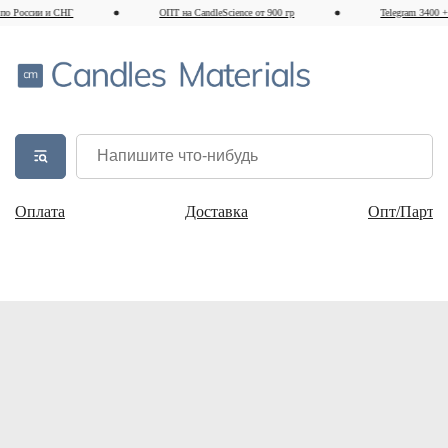
 России и СНГ
ОПТ на CandleScience от 900 гр
Telegram 3400 + п
Оплата
Доставка
Опт/Партн