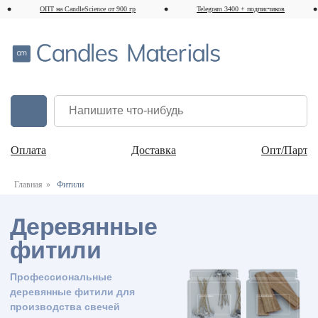
ОПТ на CandleScience от 900 гр
Telegram 3400 + подписчиков
Оплата
Доставка
Опт/Партн
Деревянные
фитили
Главная
»
Фитили
Профессиональные
деревянные фитили для
производства свечей