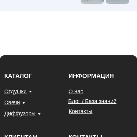
КАТАЛОГ
ИНФОРМАЦИЯ
Отдушки
О нас
Блог / База знаний
Свечи
Контакты
Диффузоры
КЛИЕНТАМ
КОНТАКТЫ
+7 (963) 956-02-40
Оплата
Доставка
Возврат
Напишите нам
Сертификаты
WhatsApp
Telegram
Опт
Калькулятор
MAX
Программа лояльности
*Признан экстремистской
организацией и запрещен на
территории РФ.
Candles Materials